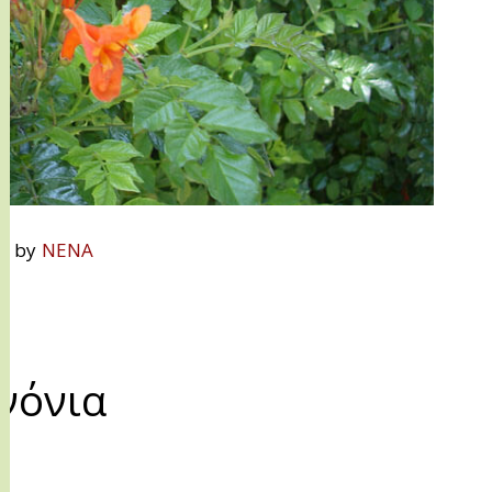
n by
NENA
νόνια